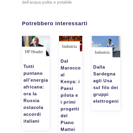
dell’acqua pulita e potabile.
Potrebbero Interessarti
Industria
HP Header
Industria
Dal
Tutti
Dalla
Marocco
puntano
Sardegna
al
all’energia
agli Usa
Kenya: i
africana:
sul filo dei
Paesi
ora la
gruppi
pilota e
Russia
elettrogeni
i primi
ostacola
progetti
accordi
del
italiani
Piano
Mattei