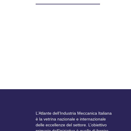
Normative
Sgravio contributivo per le mamme
lavoratrici
19 Febbraio, 2025
Previsto per chi ha almeno 3 figli e applicato
anche ai contratti determinati...
L’Atlante dell’Industria Meccanica Italiana
è la vetrina nazionale e internazionale
delle eccellenze del settore. L’obiettivo
primario dell’iniziativa è quello di fornire