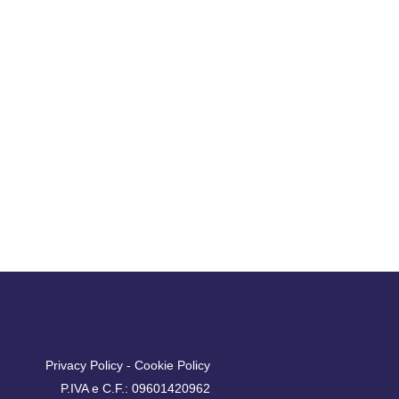
Privacy Policy
-
Cookie Policy
P.IVA e C.F.: 09601420962