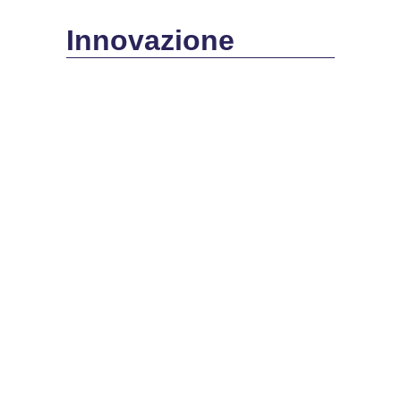
Innovazione
INNOVAZIONE
Le soluzioni innovative premiate
ai Renovation Days
27 Novembre, 2025