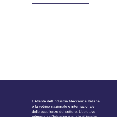
Normative
Manovra 2025, il Governo punta al ceto
medio
24 Settembre, 2025
Tra i temi centrali ci sono però anche le spese
militari...
L’Atlante dell’Industria Meccanica Italiana
è la vetrina nazionale e internazionale
delle eccellenze del settore. L’obiettivo
primario dell’iniziativa è quello di fornire