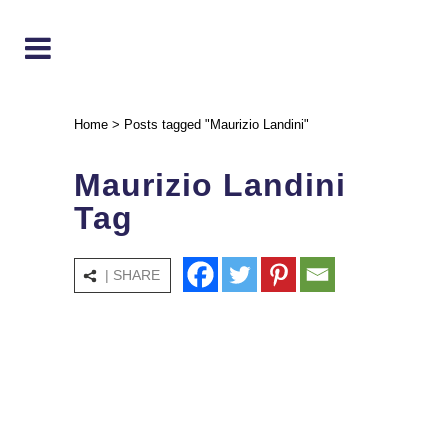
Home
>
Posts tagged "Maurizio Landini"
Maurizio Landini
Tag
| SHARE
Spremuta meccanica
Landini (Cgil): Più attenzione