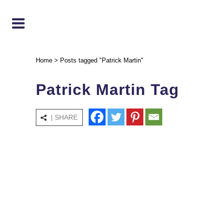
Home
>
Posts tagged "Patrick Martin"
Patrick Martin Tag
| SHARE
Industria
Firmata la dichiarazione
congiunta Confindustria-Medef