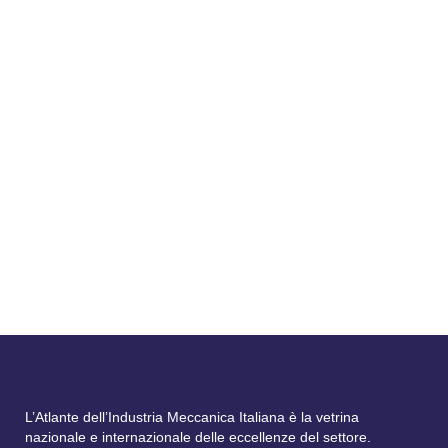
07 Giugno, 2024
In occasione del 6° Forum Economico
Confindustria - Medef che si è svolto a
Parigi il 3 e 4 giugno, i presidenti di
Confindustria, Emanuele Orsini, e Medef,
Patrick Martin (nella foto), hanno firmato
una dichiarazione congiunta in cui hanno
riaffermato il loro impegno per riportare
l’industria europea...
L’Atlante dell’Industria Meccanica Italiana è la vetrina
nazionale e internazionale delle eccellenze del settore.