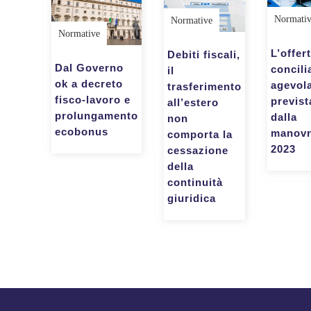
Normati
Normative
Normative
L’offert
Debiti fiscali,
Dal Governo
concili
il
ok a decreto
agevol
trasferimento
fisco-lavoro e
previst
all’estero
prolungamento
dalla
non
ecobonus
manov
comporta la
2023
cessazione
della
continuità
giuridica