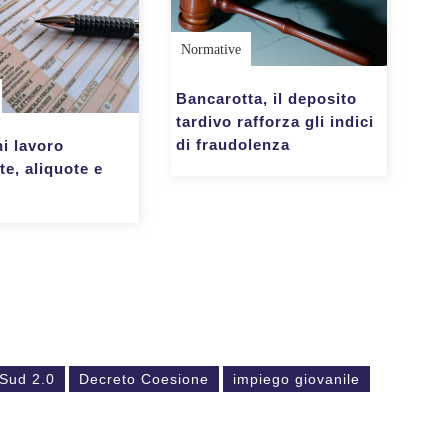
Normative
Bancarotta, il deposito
tardivo rafforza gli indici
di fraudolenza
i lavoro
e, aliquote e
 Sud 2.0
Decreto Coesione
impiego giovanile