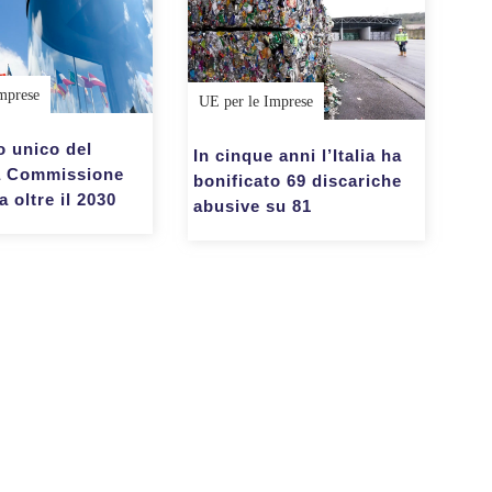
mprese
UE per le Imprese
o unico del
In cinque anni l’Italia ha
la Commissione
bonificato 69 discariche
 oltre il 2030
abusive su 81