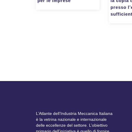
per le imprese
la copia 
presso l’
sufficien
L’Atlante dell’Industria Meccanica Italiana
è la vetrina nazionale e internazionale
delle eccellenze del settore. L’obiettivo
primario dell’iniziativa è quello di fornire