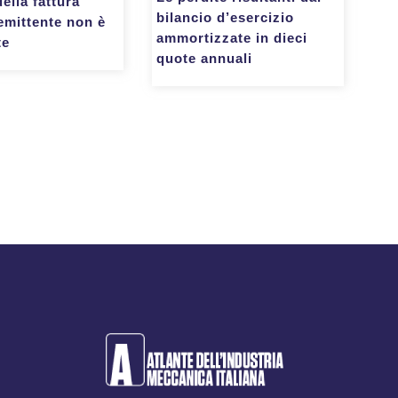
della fattura
bilancio d’esercizio
emittente non è
ammortizzate in dieci
te
quote annuali