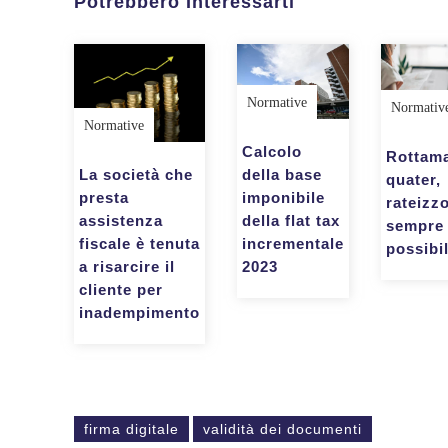
Potrebbero Interessarti
Normative
Normativ
Normative
Calcolo
Rottam
della base
La società che
quater,
imponibile
presta
rateizz
della flat tax
assistenza
sempre
incrementale
fiscale è tenuta
possibi
2023
a risarcire il
cliente per
inadempimento
firma digitale
validità dei documenti