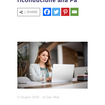
riconducibile alla Pa
| SHARE
6 Giugno 2025
- di
Dav. Mat.