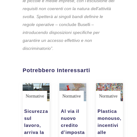
le piccole e medie imprese, con l’esclusione dei
requisiti non coerenti con la natura dell’attività
svolta. Spetterà ai singoli bandi definire le
regole operative
– conclude Buselli –
introducendo disposizioni specifiche per
garantire un accesso effettivo e non
discriminatorio”.
Potrebbero Interessarti
Normative
Normative
Normative
Sicurezza
Plastica
Al via il
sul
monouso,
nuovo
lavoro,
incentivi
credito
arriva la
alle
d’imposta