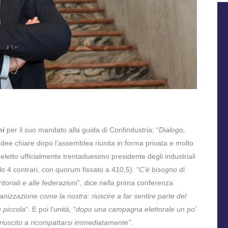
ni
per il suo mandato alla guida di Confindustria: “
Dialogo,
 idee chiare dopo l’assemblea riunita in forma privata e molto
eletto ufficialmente trentaduesimo presidente degli industriali
olo 4 contrari, con quorum fissato a 410,5). “
C’è bisogno di
toriali e alle federazion
i”, dice nella prima conferenza
anizzazione come la nostra: riuscire a far sentire parte del
ù piccola
“. E poi l’unità, “
dopo una campagna elettorale un po’
 riuscito a ricompattarsi immediatamente”
.