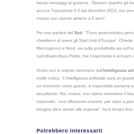
lancia messaggi al governo:
“Devono ripartire gli i
ancora Transizione 5.0 dal dicembre 2023, ma servon
misure con visione almeno a 5 anni
“.
Per non parlare del
Sud
: “
Trovo anacronistico pensa
chiediamo di avere gli Stati Uniti d’Europa
“. Chiede
Mezzogiorno e Nord, sia sulla produttività sia sull
sull’infrastruttura Ponte, ma l’importante è arrivarci a
Orsini non si sottrae nemmeno sull’
Intelligenza art
molto critica:
“L’Intelligenza artificiale sarà un gra
un momento come questo, è impossibile parlarne sol
decollando. Noi, invece, non siamo nemmeno il fana
nazionale,
“una riflessione enorme: per stare a passo
bisogna dare servizi alle imprese
“. Avrà tempo fino 
Potrebbero Interessarti