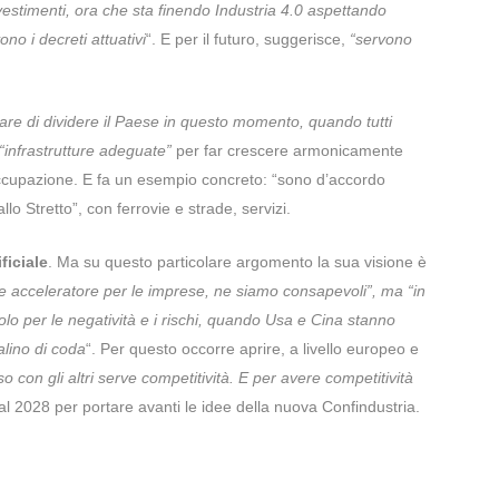
nvestimenti, ora che sta finendo Industria 4.0 aspettando
o i decreti attuativi
“. E per il futuro, suggerisce,
“servono
re di dividere il Paese in questo momento, quando tutti
“infrastrutture adeguate”
per far crescere armonicamente
’occupazione. E fa un esempio concreto: “sono d’accordo
llo Stretto”, con ferrovie e strade, servizi.
ificiale
. Ma su questo particolare argomento la sua visione è
nde acceleratore per le imprese, ne siamo consapevoli”, ma “in
o per le negatività e i rischi, quando Usa e Cina stanno
lino di coda
“. Per questo occorre aprire, a livello europeo e
 con gli altri serve competitività. E per avere competitività
al 2028 per portare avanti le idee della nuova Confindustria.