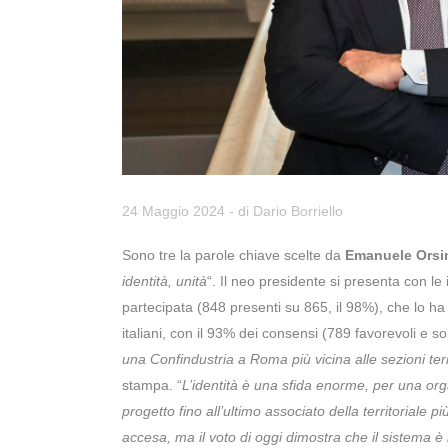
24 Maggio 2024
- di
Dario Borriello
Sono tre la parole chiave scelte da
Emanuele Orsi
identità, unità
“. Il neo presidente si presenta con le
partecipata (848 presenti su 865, il 98%), che lo ha 
italiani, con il 93% dei consensi (789 favorevoli e s
una Confindustria a Roma più vicina alle sezioni terri
stampa. “
L’identità è una sfida enorme, per una org
progetto fino all’ultimo associato della territoriale pi
accesa, ma il voto di oggi dimostra che il sistema è