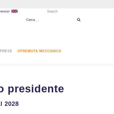
version
Search
MPRESE
SPREMUTA MECCANICA
o presidente
al 2028