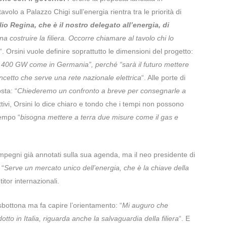
volo a Palazzo Chigi sull’energia rientra tra le priorità di
io Regina, che è il nostro delegato all’energia, di
a costruire la filiera. Occorre chiamare al tavolo chi lo
“. Orsini vuole definire soprattutto le dimensioni del progetto:
a 400 GW come in Germania”, perché “sarà il futuro mettere
oncetto che serve una rete nazionale elettrica
“. Alle porte di
sta: “
Chiederemo un confronto a breve per consegnarle a
iettivi, Orsini lo dice chiaro e tondo che i tempi non possono
tempo “
bisogna mettere a terra due misure come il gas e
 impegni già annotati sulla sua agenda, ma il neo presidente di
 “
Serve un mercato unico dell’energia, che è la chiave della
itor internazionali.
 sbottona ma fa capire l’orientamento: “
Mi auguro che
to in Italia, riguarda anche la salvaguardia della filiera
“. E