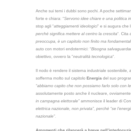
Anche sui temi i dubbi sono pochi. A poche settima
forte e chiara: “
Servono idee chiare e una politica i
stop agli “
atteggiamenti ideologici
” e si augura ch
perché significa mettere al centro la crescita
“. Cita
preoccupa, è un capitolo non finito ma fondamenta
auto con motori endotermici: “
Bisogna salvaguardar
obiettivo, ovvero la “
neutralità tecnologica
“.
Il nodo è rendere il sistema industriale sostenibile,
sofferma molto sul capitolo
Energia
del suo progra
“abbiamo capito che non possiamo farlo solo con le 
assolutamente posto anche il nucleare, ovviamente
in campagna elettorale”
ammonisce il leader di Conf
elettrica nazionale, non privata”, perché “se l’ener
nazionale”
.
Argomenti che rilancerà a breve nell’interlocuzi