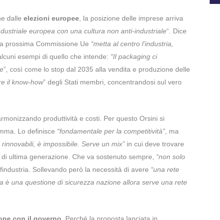
ne dalle
elezioni europee
, la posizione delle imprese arriva
ndustriale europea con una cultura non anti-industriale
“. Dice
e la prossima Commissione Ue
“metta al centro l’industria,
 alcuni esempi di quello che intende:
“Il packaging ci
le
”, così come lo stop dal 2035 alla vendita e produzione delle
e il know-how
” degli Stati membri, concentrandosi sul vero
 armonizzando produttività e costi. Per questo Orsini si
mma. Lo definisce
“fondamentale per la competitività”
, ma
rinnovabili, è impossibile. Serve un mix”
in cui deve trovare
 di ultima generazione. Che va sostenuto sempre,
“non solo
industria. Sollevando però la necessità di avere
“una rete
gia è una questione di sicurezza nazione allora serve una rete
one con il governo.
Perché la proposta lanciata in