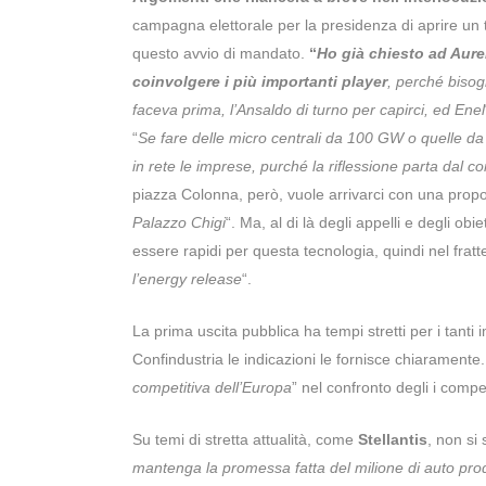
campagna elettorale per la presidenza di aprire un ta
questo avvio di mandato.
“
Ho già chiesto ad Aurel
coinvolgere i più importanti player
, perché bisogn
faceva prima, l’Ansaldo di turno per capirci, ed Enel
“
Se fare delle micro centrali da 100 GW o quelle d
in rete le imprese, purché la riflessione parta dal c
piazza Colonna, però, vuole arrivarci con una propo
Palazzo Chigi
“. Ma, al di là degli appelli e degli ob
essere rapidi per questa tecnologia, quindi nel frat
l’energy release
“.
La prima uscita pubblica ha tempi stretti per i tanti
Confindustria le indicazioni le fornisce chiaramente.
competitiva dell’Europa
” nel confronto degli i compet
Su temi di stretta attualità, come
Stellantis
, non si
mantenga la promessa fatta del milione di auto prodot