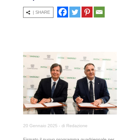
| SHARE
20 Gennaio 2025
- di
Redazione
Firmato il nuovo programma quadriennale per