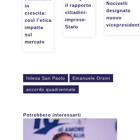
Nocivelli
il rapporto
in
designato
cittadini-
crescita:
nuovo
imprese-
così l’etica
vicepresident
Stato
impatta
sul
mercato
Intesa San Paolo
Emanuele Orsini
accordo quadriennale
Potrebbero interessarti