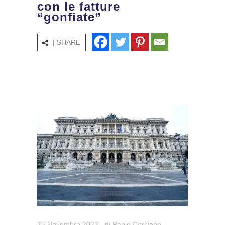
con le fatture
“gonfiate”
| SHARE
16 Novembre 2023
- di
Paolo Corcione