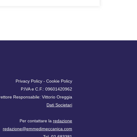
Privacy Policy
-
Cookie Policy
P.IVA e C.F.: 09601420962
rettore Responsabile: Vittorio Oreggia
Dati Societari
Per contattare la
redazione
redazione@emmedimeccanica.com
Tel. 02-683381