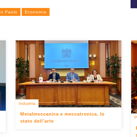
an Paolo
Economia
Industria
Metalmeccanica e meccatronica, lo
P
stato dell’arte