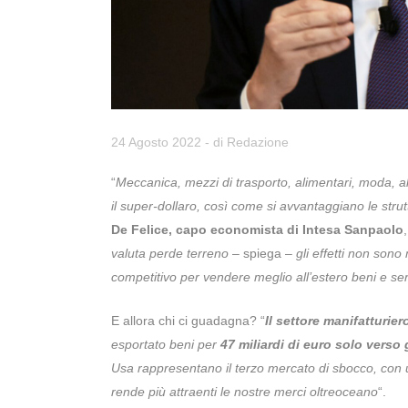
24 Agosto 2022
- di
Redazione
“
Meccanica, mezzi di trasporto, alimentari, moda, al
il super-dollaro, così come si avvantaggiano le strut
De Felice, capo economista di Intesa Sanpaolo
valuta perde terreno
– spiega –
gli effetti non sono
competitivo per vendere meglio all’estero beni e serv
E allora chi ci guadagna? “
Il settore manifatturier
esportato beni per
47 miliardi di euro solo verso g
Usa rappresentano il terzo mercato di sbocco, con 
rende più attraenti le nostre merci oltreoceano
“.