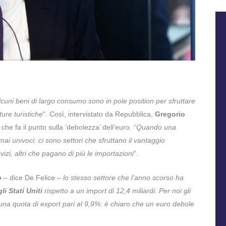
cuni beni di largo consumo sono in pole position per sfruttare
ture turistiche
“. Così, intervistato da Repubblica,
Gregorio
, che fa il punto sulla ‘debolezza’ dell’euro. “
Quando una
 mai univoci: ci sono settori che sfruttano il vantaggio
izi, altri che pagano di più le importazioni
“.
o
– dice De Felice –
lo stesso settore che l’anno scorso ha
li Stati Uniti
rispetto a un import di 12,4 miliardi. Per noi gli
una quota di export pari al 9,9%: è chiaro che un euro debole