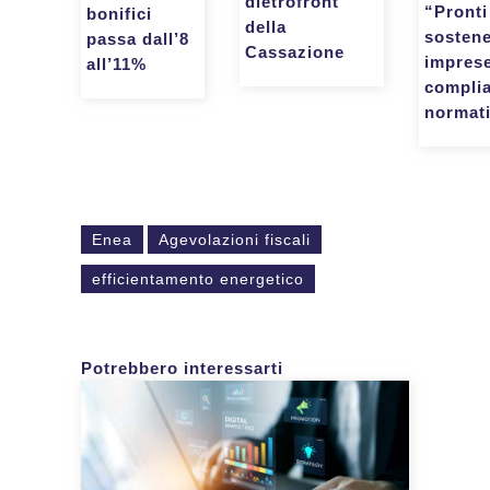
dietrofront
“Pronti
bonifici
della
sostene
passa dall’8
Cassazione
imprese
all’11%
compli
normat
Enea
Agevolazioni fiscali
efficientamento energetico
Potrebbero interessarti