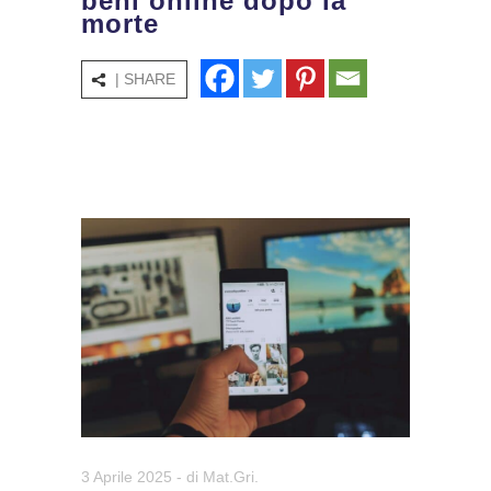
beni online dopo la
morte
| SHARE
3 Aprile 2025
- di
Mat.Gri.