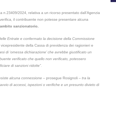
za n.23409/2024, relativa a un ricorso presentato dall’Agenzia
 verifica, il contribuente non potesse presentare alcuna
ambito sanzionatorio.
a delle Entrate e confermato la decisione della Commissione
, vicepresidente della Cassa di previdenza dei ragionieri e
esi di ‘omessa dichiarazione’ che avrebbe giustificato un
buente verificato che quello non verificato, potessero
ciare di sanzioni ridotte”
.
esiste alcuna connessione
– prosegue Rosignoli –
tra la
vvio di accessi, ispezioni o verifiche e un presunto divieto di