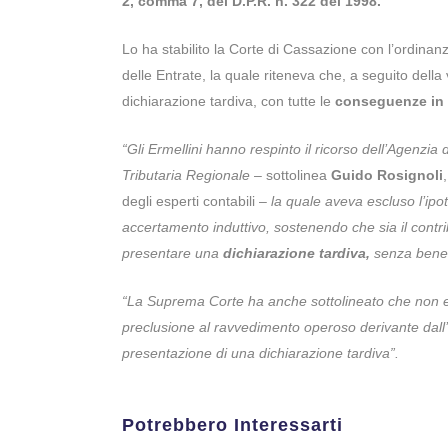
2, comma 7, del D.P.R. n. 322 del 1998.
Lo ha stabilito la Corte di Cassazione con l’ordinan
delle Entrate, la quale riteneva che, a seguito della
dichiarazione tardiva, con tutte le
conseguenze in 
“Gli Ermellini hanno respinto il ricorso dell’Agenzi
Tributaria Regionale
– sottolinea
Guido Rosignoli
degli esperti contabili –
la quale aveva escluso l’ipot
accertamento induttivo, sostenendo che sia il contri
presentare una
dichiarazione tardiva,
senza benefi
“La Suprema Corte ha anche sottolineato che non 
preclusione al ravvedimento operoso derivante dall’a
presentazione di una dichiarazione tardiva”.
Potrebbero Interessarti