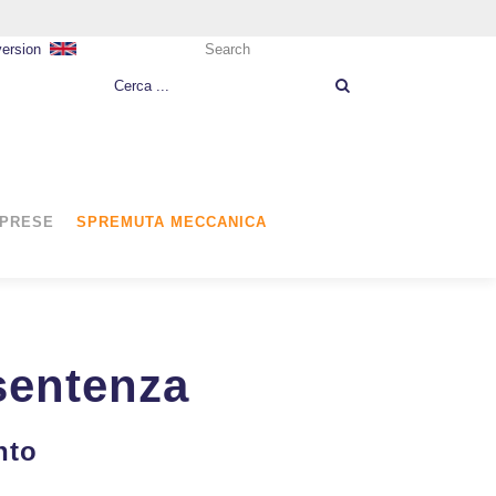
version
Search
MPRESE
SPREMUTA MECCANICA
 sentenza
nto