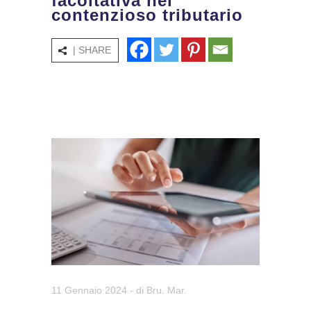
facoltativa nel
contenzioso tributario
| SHARE
11 Gennaio 2024
- di
Bru. Mar.