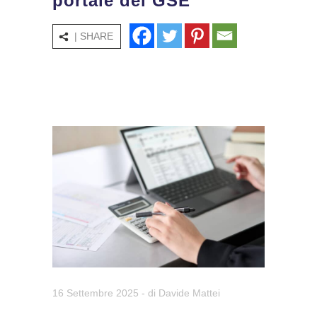
portale del GSE
| SHARE
16 Settembre 2025
- di
Davide Mattei