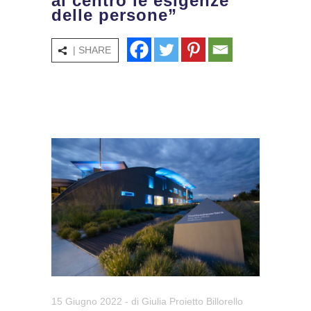
al centro le esigenze
delle persone”
| SHARE
15 Giugno 2022
- di
Giulia Proietto Billorello