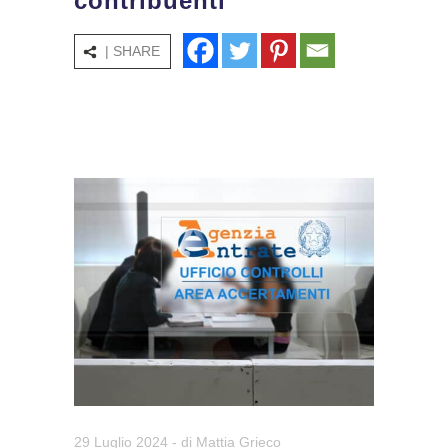
contribuenti
| SHARE
29 Luglio 2024
- di
Mattia Grieco