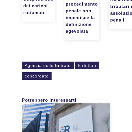
procedimento
dei carichi
tributari 
penale non
rottamati
assoluzi
impedisce la
penali
definizione
agevolata
Agenzia delle Entrate
forfettari
concordato
Potrebbero interessarti