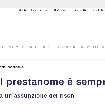
L’Industria Meccanica
Il Progetto
Contatti
English 
RT
NORME E FISCO
FIERE
LE AZIENDE
UE PER LE I
empre responsabile
, il prestanome è sem
a un’assunzione dei rischi