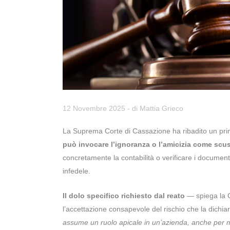
12 Novembre 2025
- di
Mattia Grieco
La Suprema Corte di Cassazione ha ribadito un princi
può invocare l’ignoranza o l’amicizia come scu
concretamente la contabilità o verificare i documen
infedele.
Il dolo specifico richiesto dal reato
— spiega la C
l’accettazione consapevole del rischio che la dichia
assume un ruolo apicale in un’azienda, anche per me