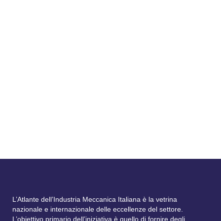
depositata il 17 settembre...
Normative
La sas e le sanzioni
all’accomandante
06 Settembre, 2024
Multato in caso di dichiarazione infedele...
L’Atlante dell’Industria Meccanica Italiana è la vetrina
nazionale e internazionale delle eccellenze del settore.
L’obiettivo primario dell’iniziativa è quello di fornire degli