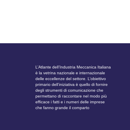
edizione, il principale evento italiano sugli Affari
europei. Istituzioni italiane ed europee, manager
d’azienda ed esperti di settore si confronteranno
sui...
L’Atlante dell’Industria Meccanica Italiana
è la vetrina nazionale e internazionale
delle eccellenze del settore. L’obiettivo
primario dell’iniziativa è quello di fornire
degli strumenti di comunicazione che
permettano di raccontare nel modo più
efficace i fatti e i numeri delle imprese
che fanno grande il comparto