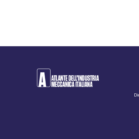
l’Ufficio di statistica dell’Unione europea. Si tratta
di dati negativi rispetto al mese precedente, in
cui si era assistito ad un incremento dell'1,4%
nell'eurozona e del...
Di