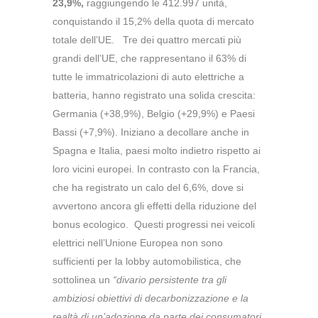
23,9%,
raggiungendo le 412.997 unità,
conquistando il 15,2% della quota di mercato
totale dell’UE. Tre dei quattro mercati più
grandi dell’UE, che rappresentano il 63% di
tutte le immatricolazioni di auto elettriche a
batteria, hanno registrato una solida crescita:
Germania (+38,9%), Belgio (+29,9%) e Paesi
Bassi (+7,9%). Iniziano a decollare anche in
Spagna e Italia, paesi molto indietro rispetto ai
loro vicini europei. In contrasto con la Francia,
che ha registrato un calo del 6,6%, dove si
avvertono ancora gli effetti della riduzione del
bonus ecologico. Questi progressi nei veicoli
elettrici nell’Unione Europea non sono
sufficienti per la lobby automobilistica, che
sottolinea un
“divario persistente tra gli
ambiziosi obiettivi di decarbonizzazione e la
realtà di un’adozione da parte dei consumatori