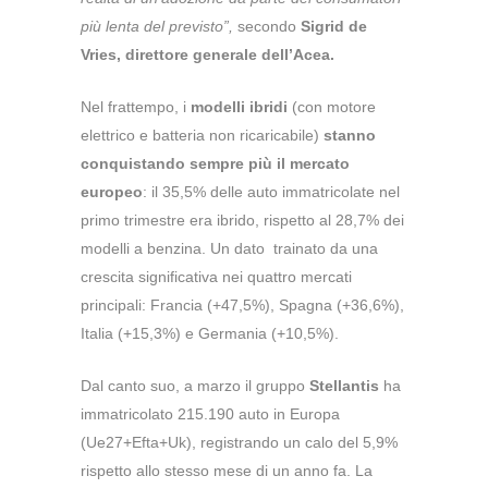
più lenta del previsto”,
secondo
Sigrid de
Vries, direttore generale dell’Acea.
Nel frattempo, i
modelli ibridi
(con motore
elettrico e batteria non ricaricabile)
stanno
conquistando sempre più il mercato
europeo
: il 35,5% delle auto immatricolate nel
primo trimestre era ibrido, rispetto al 28,7% dei
modelli a benzina. Un dato trainato da una
crescita significativa nei quattro mercati
principali: Francia (+47,5%), Spagna (+36,6%),
Italia (+15,3%) e Germania (+10,5%).
Dal canto suo, a marzo il gruppo
Stellantis
ha
immatricolato 215.190 auto in Europa
(Ue27+Efta+Uk), registrando un calo del 5,9%
rispetto allo stesso mese di un anno fa. La