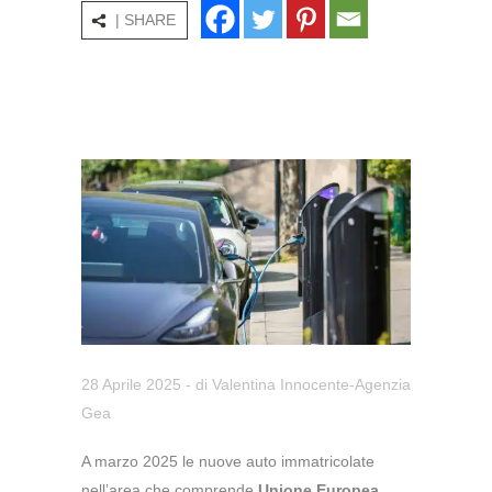
| SHARE
28 Aprile 2025
- di
Valentina Innocente-Agenzia
Gea
A marzo 2025 le nuove auto immatricolate
nell’area che comprende
Unione Europea,