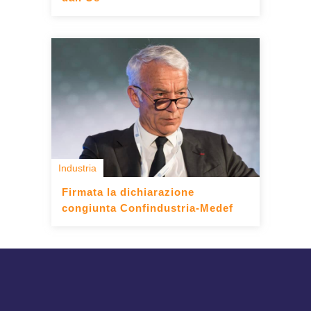
Industria
Firmata la dichiarazione
congiunta Confindustria-Medef