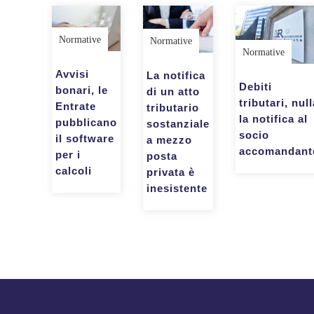
Normative
Normative
Normative
Avvisi
La notifica
Debiti
bonari, le
di un atto
tributari, null
Entrate
tributario
la notifica al
pubblicano
sostanziale
socio
il software
a mezzo
accomandant
per i
posta
calcoli
privata è
inesistente