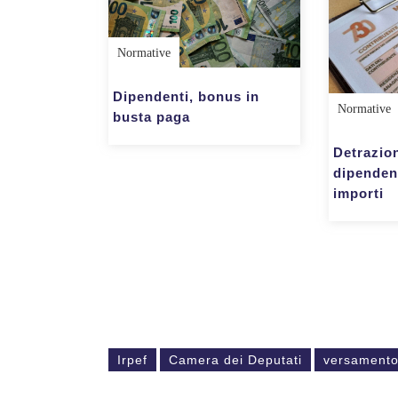
Normative
Dipendenti, bonus in
Normative
busta paga
Detrazion
dipendent
importi
Irpef
Camera dei Deputati
versamento