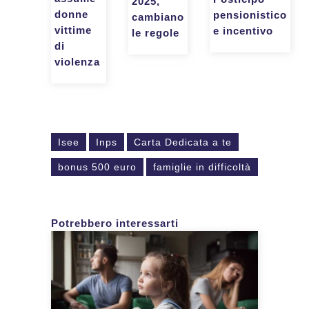
2025,
donne
pensionistico
cambiano
vittime
e incentivo
le regole
di
violenza
Isee
Inps
Carta Dedicata a te
bonus 500 euro
famiglie in difficoltà
Potrebbero interessarti