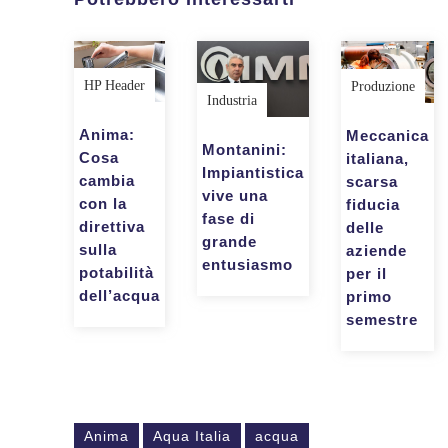
HP Header
Produzione
Industria
Anima:
Meccanica
Montanini:
Cosa
italiana,
Impiantistica
cambia
scarsa
vive una
con la
fiducia
fase di
direttiva
delle
grande
sulla
aziende
entusiasmo
potabilità
per il
dell’acqua
primo
semestre
Anima
Aqua Italia
acqua