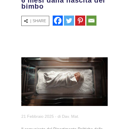
6 mesi dalla nascita del
bimbo
| SHARE
21 Febbraio 2025
- di
Dav. Mat.
Il comunicato del Dipartimento Politiche della