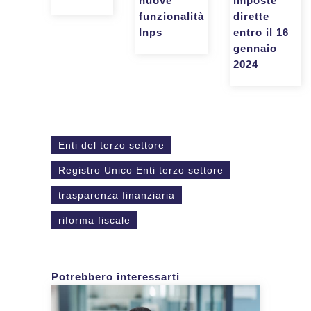
imposte
nuove
dirette
funzionalità
entro il 16
Inps
gennaio
2024
Enti del terzo settore
Registro Unico Enti terzo settore
trasparenza finanziaria
riforma fiscale
Potrebbero interessarti