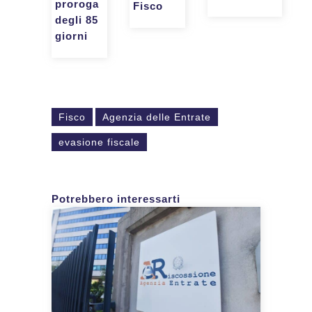
proroga
Fisco
degli 85
giorni
Fisco
Agenzia delle Entrate
evasione fiscale
Potrebbero interessarti