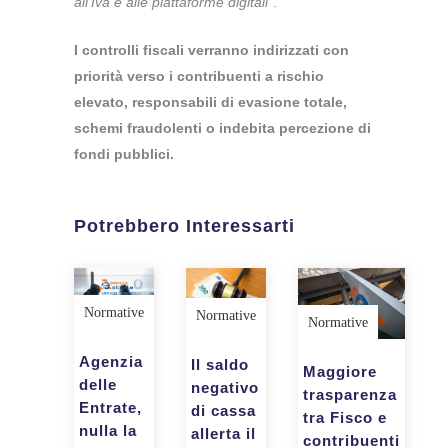
all’Iva e alle piattaforme digitali”
.
I controlli fiscali verranno indirizzati con
priorità verso i contribuenti a rischio
elevato, responsabili di evasione totale,
schemi fraudolenti o indebita percezione di
fondi pubblici.
Potrebbero Interessarti
Normative
Normative
Normative
Agenzia
Il saldo
Maggiore
delle
negativo
trasparenza
Entrate,
di cassa
tra Fisco e
nulla la
allerta il
contribuenti