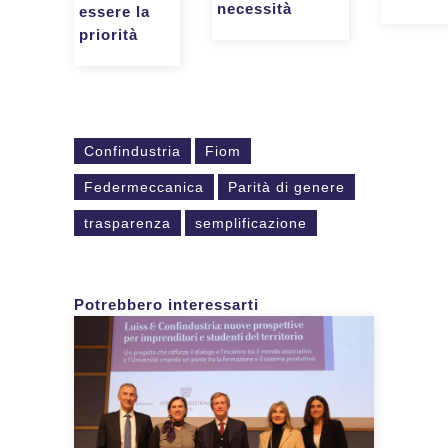
necessità
essere la
priorità
Confindustria
Fiom
Federmeccanica
Parità di genere
trasparenza
semplificazione
Potrebbero interessarti