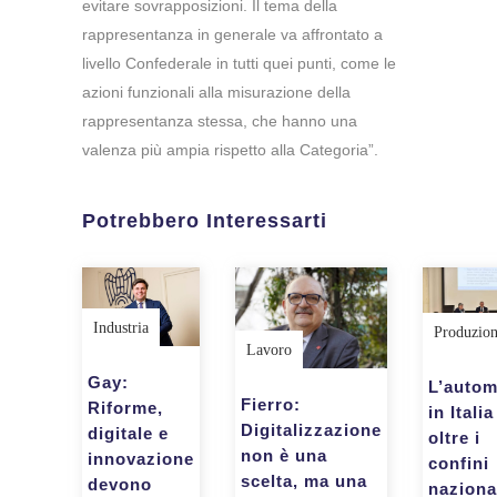
evitare sovrapposizioni. Il tema della
rappresentanza in generale va affrontato a
livello Confederale in tutti quei punti, come le
azioni funzionali alla misurazione della
rappresentanza stessa, che hanno una
valenza più ampia rispetto alla Categoria”.
Potrebbero Interessarti
Industria
Produzio
Lavoro
Gay:
L’autom
Fierro:
Riforme,
in Italia
Digitalizzazione
digitale e
oltre i
non è una
innovazione
confini
scelta, ma una
devono
naziona