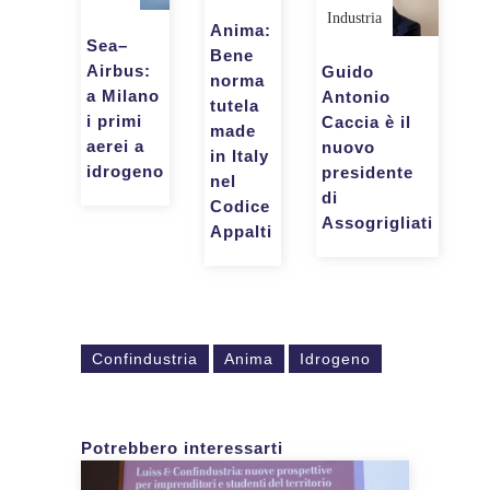
Industria
Anima:
Sea–
Bene
Airbus:
Guido
norma
a Milano
Antonio
tutela
i primi
Caccia è il
made
aerei a
nuovo
in Italy
idrogeno
presidente
nel
di
Codice
Assogrigliati
Appalti
Confindustria
Anima
Idrogeno
Potrebbero interessarti