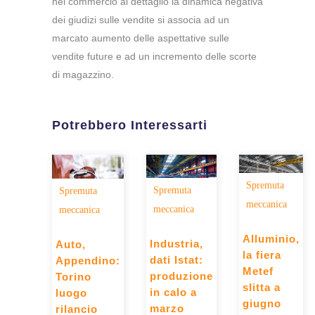
nel commercio al dettaglio la dinamica negativa
dei giudizi sulle vendite si associa ad un
marcato aumento delle aspettative sulle
vendite future e ad un incremento delle scorte
di magazzino.
Potrebbero Interessarti
Spremuta
Spremuta
Spremuta
meccanica
meccanica
meccanica
Alluminio,
Industria,
Auto,
la fiera
dati Istat:
Appendino:
Metef
produzione
Torino
slitta a
in calo a
luogo
giugno
marzo
rilancio