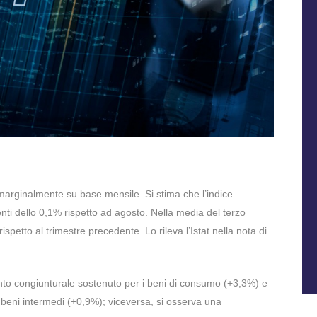
marginalmente su base mensile. Si stima che l’indice
nti dello 0,1% rispetto ad agosto. Nella media del terzo
rispetto al trimestre precedente. Lo rileva l’Istat nella nota di
to congiunturale sostenuto per i beni di consumo (+3,3%) e
 beni intermedi (+0,9%); viceversa, si osserva una