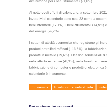
diminuzione per i beni strumentali (-1,0%).
Al netto degli effetti di calendario, a settembre 2
lavorativi di calendario sono stati 22 come a settem
beni intermedi (+7,1%), i beni strumentali (+4,9%) 
dell’energia (-4,2%).
I settori di attività economica che registrano gli in
prodotti petroliferi raffinati (+13,3%), la fabbricazi
prodotti in metallo (+9,6%). Flessioni tendenziali si
nelle attività estrattive (-6,3%), nella fornitura di e
fabbricazione di computer e prodotti di elettronica (-0,
calendario è in aumento.
Economia
Produzione industriale
indu
Potrebbero interessarti