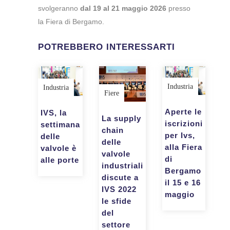
svolgeranno
dal 19 al
21 maggio 2026
presso
la Fiera di Bergamo.
POTREBBERO INTERESSARTI
Industria
Industria
Fiere
Aperte le
IVS, la
La supply
iscrizioni
settimana
chain
per Ivs,
delle
delle
alla Fiera
valvole è
valvole
di
alle porte
industriali
Bergamo
discute a
il 15 e 16
IVS 2022
maggio
le sfide
del
settore