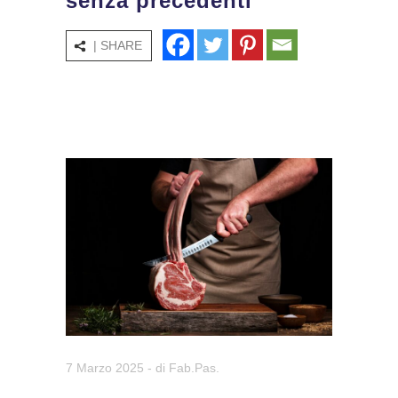
senza precedenti”
| SHARE
7 Marzo 2025
- di
Fab.Pas.