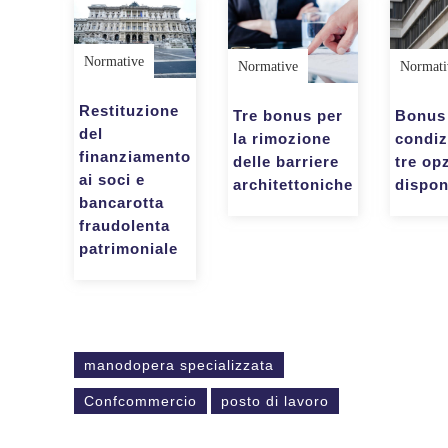
Normative
Normative
Normati
Restituzione
Tre bonus per
Bonus
del
la rimozione
condiz
finanziamento
delle barriere
tre op
ai soci e
architettoniche
dispon
bancarotta
fraudolenta
patrimoniale
manodopera specializzata
Confcommercio
posto di lavoro