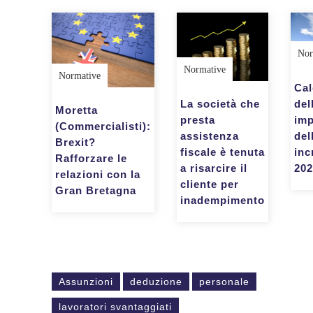
Nor
Normative
Normative
Cal
del
La società che
Moretta
imp
presta
(Commercialisti):
del
assistenza
Brexit?
inc
fiscale è tenuta
Rafforzare le
202
a risarcire il
relazioni con la
cliente per
Gran Bretagna
inadempimento
Assunzioni
deduzione
personale
lavoratori svantaggiati