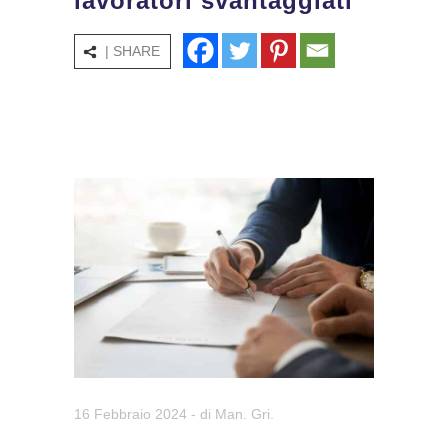
lavoratori svantaggiati
| SHARE
16 Febbraio 2024
- di
Man. Gri.