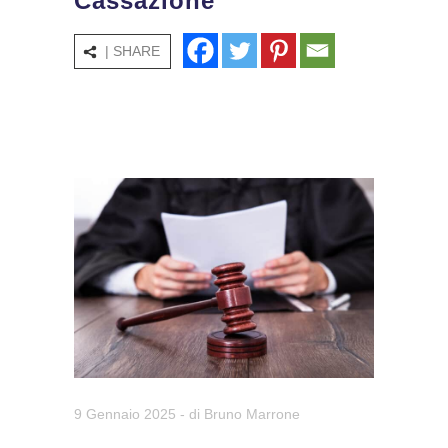
Cassazione
| SHARE
9 Gennaio 2025
- di
Bruno Marrone