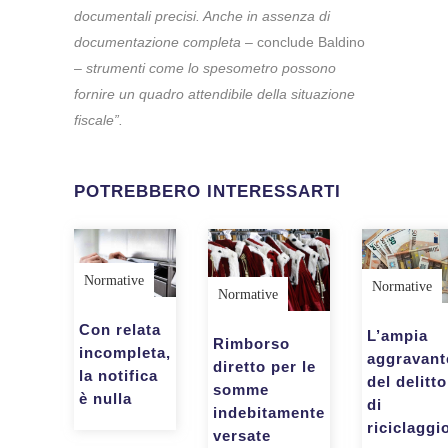
documentali precisi. Anche in assenza di
documentazione completa
– conclude Baldino
–
strumenti come lo spesometro possono
fornire un quadro attendibile della situazione
fiscale”.
POTREBBERO INTERESSARTI
Normative
Normative
Normative
Con relata
L’ampia
Rimborso
incompleta,
aggravant
diretto per le
la notifica
del delitto
somme
è nulla
di
indebitamente
riciclaggi
versate