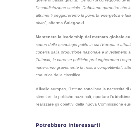
l’insoddisfazione sociale. Dobbiamo garantire che le
altrimenti peggioreremo la povertà energetica e la
aiuto”
, afferma
Śniegocki.
Mantenere la leadership del mercato globale eu
settori delle tecnologie pulite in cui l’Europa è att
coperta dalla produzione nazionale e investimenti ag
Tuttavia, le carenze politiche prolungheranno l’esposi
mineranno gravemente la nostra competitività”
, af
coautrice della classifica.
A livello europeo, l’Istituto sottolinea la necessità 
stimolare le politiche nazionali, riportare l’
obiettivo
realizzare gli obiettivi della nuova Commissione euro
Potrebbero Interessarti