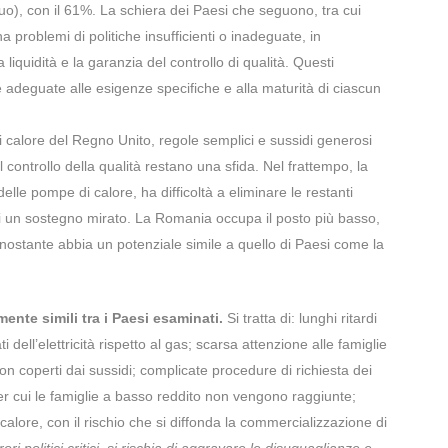
o), con il 61%. La schiera dei Paesi che seguono, tra cui
 problemi di politiche insufficienti o inadeguate, in
liquidità e la garanzia del controllo di qualità. Questi
 adeguate alle esigenze specifiche e alla maturità di ciascun
calore del Regno Unito, regole semplici e sussidi generosi
il controllo della qualità restano una sfida. Nel frattempo, la
elle pompe di calore, ha difficoltà a eliminare le restanti
i un sostegno mirato. La Romania occupa il posto più basso,
 nonostante abbia un potenziale simile a quello di Paesi come la
mente simili tra i Paesi esaminati.
Si tratta di: lunghi ritardi
 dell’elettricità rispetto al gas; scarsa attenzione alle famiglie
non coperti dai sussidi; complicate procedure di richiesta dei
 per cui le famiglie a basso reddito non vengono raggiunte;
calore, con il rischio che si diffonda la commercializzazione di
ri politici critici, si rischia di aggravare le disuguaglianze e