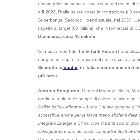
dovuto principalmente all’evoluzione dei regimi di s
e il 2023
, l’Italia ha registrato la contrazione più s
Superbonus. Secondo il trend attuale, nel 2030 l’Ue 
rispetto al target (60 milioni), che in tonnellate di
Danimarca, circa 45 milioni.
Un nuovo report del
think tank Reform
ha analizzat
europei per capire le ragioni del crollo e cosa si po
Secondo lo
studio
, in Italia servono incentivi pi
più brevi.
Antonio Bongiorno
, General Manager Sales, Market
merito al ruolo delle pompe di calore in Italia e agli
Daikin Italia
– afferma –
è che il nuovo schema di in
accessibile anche per le fasce meno abbienti della
Integrato Energia e Clima. Non si tratta solo di pro
salvaguardare uno dei pochi comparti industriali del
domanda coperta dalla produzione domestica) può an