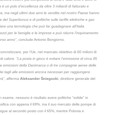
a è un polo d’eccellenza da oltre 3 miliardi di fatturato e
a, ma negli ultimi due anni le vendite nel nostro Paese hanno
 del Superbonus e di politiche sulle tariffe elettriche e gas
nciare una tecnologia che può far guadagnare all’Italia
rezzi per le famiglie e le imprese e può ridurre l’inquinamento
orso anno”
, conclude Antonio Bongiorno.
concretizzare, per l’Ue, nel mancato obiettivo di 60 milioni di
di calore.
“La posta in gioco è evitare l’emissione di circa 45
alle emissioni della Danimarca o di tre compagnie aeree delle
ei tagli alle emissioni ancora necessari per raggiungere
rà”
, afferma
Aleksander Śniegocki
, direttore generale del
n esame, nessuno è risultato avere politiche “solide” in
ssifica con appena il 69%, ma il suo mercato delle pompe di
egue al secondo posto con il 65%, mentre Polonia e