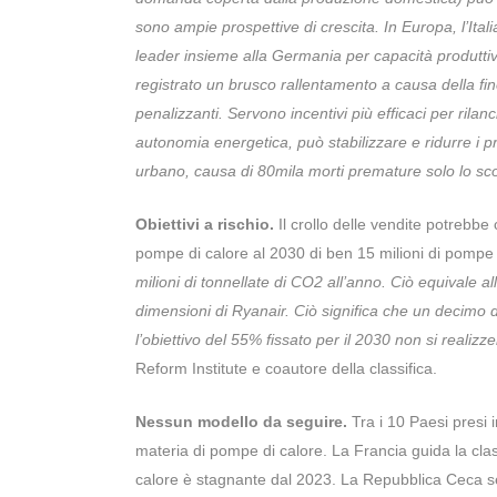
sono ampie prospettive di crescita. In Europa, l’Itali
leader insieme alla Germania per capacità produttiv
registrato un brusco rallentamento a causa della fine
penalizzanti. Servono incentivi più efficaci per rila
autonomia energetica, può stabilizzare e ridurre i p
urbano, causa di 80mila morti premature solo lo sc
Obiettivi a rischio.
Il crollo delle vendite potrebbe 
pompe di calore al 2030 di ben 15 milioni di pompe 
milioni di tonnellate di CO2 all’anno. Ciò equivale 
dimensioni di Ryanair. Ciò significa che un decimo d
l’obiettivo del 55% fissato per il 2030 non si realizze
Reform Institute e coautore della classifica.
Nessun modello da seguire.
Tra i 10 Paesi presi i
materia di pompe di calore. La Francia guida la cla
calore è stagnante dal 2023. La Repubblica Ceca s