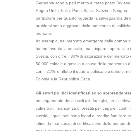
Germania sono a pari merito al terzo posto (ex aequ
Regno Unito, Italia, Paesi Bassi, Svezia e Spagna, ha
particolare per quanto riguarda la salvaguardia della 
problemi sono aggravati dalla mancanza di politiche
mercato.
Ad esempio, nel mercato emergente delle pompe di 
hanno favorito la crescita, ma i risparmi operativi e 
Svezia, con oltre il 90% di saturazione del mercato d
50.000 caldaie a gasolio a causa della mancanza d
con il 21%, e riflette il quadro politico più debole,
Polonia e la Repubblica Ceca.
Gli errori politici identificati sono sorprendente
nel pagamento dei sussidi alle famiglie; prezzi elevati
vulnerabili; mancanza di prestiti per pagare i costi 
sussidi, i quali non sono legati al reddito familiare
infine, la mancanza di certificazione delle pompe di 
quelle di bassa qualità.
“Se non si correggono gli erro