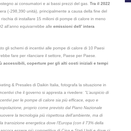
ostegno ai consumatori e ai bassi prezzi del gas.
Tra il 2022
evera (-298,390 unità), principalmente a causa della fine del
rischia di installare 15 milioni di pompe di calore in meno
 CO2 all’anno equivarrebbe alle
emissioni dell’ intera
o gli schemi di incentivi alle pompe di calore di 10 Paesi
trebbe fare per rilanciare il settore, Paese per Paese.
ù accessibili, coperture per gli alti costi iniziali e tempi
ing & Presales di Daikin Italia, fotografa la situazione in
 incentivi che il governo si appresta a rivedere:
“L’auspicio di
centivi per le pompe di calore sia più efficace, equo e
 popolazione, proprio come previsto dal Piano Nazionale
muovere la tecnologia più rispettosa dell’ambiente, ma di
la transizione energetica dove l’Europa (con il 73% della
cora essere più competitiva di Cina e Stati Uniti e dove ci