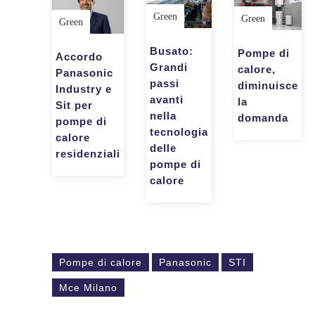
Green
Green
Green
Busato:
Pompe di
Accordo
Grandi
calore,
Panasonic
passi
diminuisce
Industry e
avanti
la
Sit per
nella
domanda
pompe di
tecnologia
calore
delle
residenziali
pompe di
calore
Pompe di calore
Panasonic
STI
Mce Milano