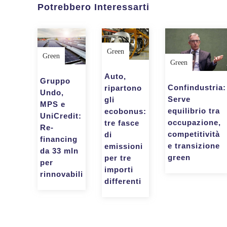
Potrebbero Interessarti
Green
Green
Green
Auto,
Gruppo
Confindustria:
ripartono
Undo,
Serve
gli
MPS e
equilibrio tra
ecobonus:
UniCredit:
occupazione,
tre fasce
Re-
competitività
di
financing
e transizione
emissioni
da 33 mln
green
per tre
per
importi
rinnovabili
differenti