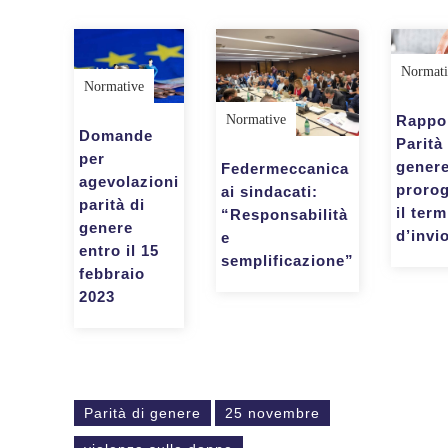
Normati
Normative
Normative
Rappo
Domande
Parità
per
genere
Federmeccanica
agevolazioni
proro
ai sindacati:
parità di
il ter
“Responsabilità
genere
d’invi
e
entro il 15
semplificazione”
febbraio
2023
Parità di genere
25 novembre