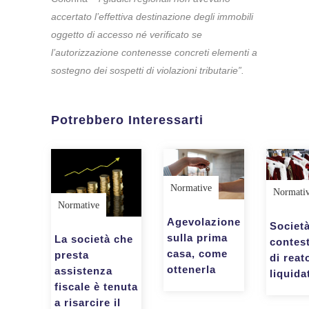
accertato l’effettiva destinazione degli immobili
oggetto di accesso né verificato se
l’autorizzazione contenesse concreti elementi a
sostegno dei sospetti di violazioni tributarie”.
Potrebbero Interessarti
Normative
Normati
Normative
Agevolazione
Società
sulla prima
La società che
contes
casa, come
presta
di reat
ottenerla
assistenza
liquida
fiscale è tenuta
a risarcire il