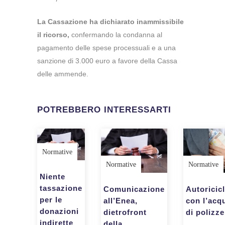
La Cassazione ha dichiarato inammissibile
il ricorso,
confermando la condanna al
pagamento delle spese processuali e a una
sanzione di 3.000 euro a favore della Cassa
delle ammende.
POTREBBERO INTERESSARTI
Normative
Normative
Normative
Niente
tassazione
Autoricic
Comunicazione
per le
con l’acq
all’Enea,
donazioni
di polizze
dietrofront
indirette
della