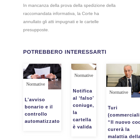
In mancanza della prova della spedizione della
raccomandata informativa, la Corte ha
annullato gli atti impugnati e le cartelle
presupposte.
POTREBBERO INTERESSARTI
Normative
Normative
Notifica
Normative
al ‘falso’
L’avviso
coniuge,
bonario e il
Turi
la
controllo
(commercialis
cartella
automatizzato
“Il nuovo co
è valida
curerà la
malattia dell