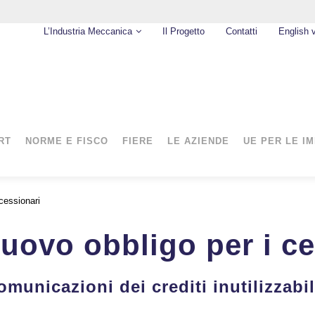
L’Industria Meccanica
Il Progetto
Contatti
English 
RT
NORME E FISCO
FIERE
LE AZIENDE
UE PER LE I
 cessionari
nuovo obbligo per i c
omunicazioni dei crediti inutilizzabil