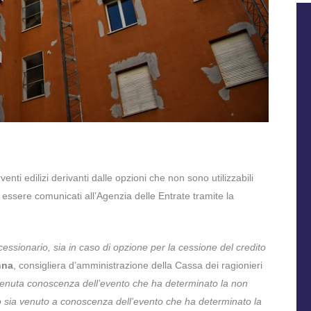
enti edilizi derivanti dalle opzioni che non sono utilizzabili
essere comunicati all’Agenzia delle Entrate tramite la
essionario, sia in caso di opzione per la cessione del credito
nna
, consigliera d’amministrazione della Cassa dei ragionieri
avvenuta conoscenza dell’evento che ha determinato la non
nario sia venuto a conoscenza dell’evento che ha determinato la