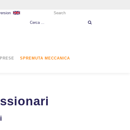
version
Search
MPRESE
SPREMUTA MECCANICA
essionari
i